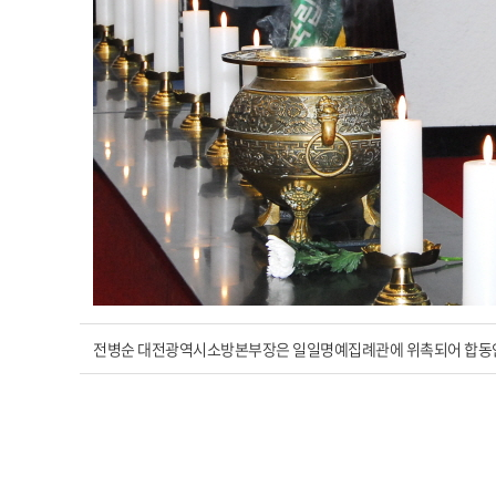
전병순 대전광역시소방본부장은 일일명예집례관에 위촉되어 합동