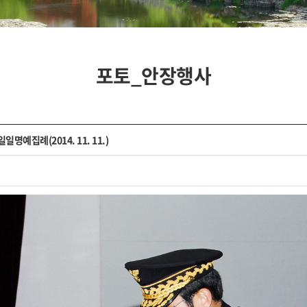
포토_안장행사
집례(2014. 11. 11.)