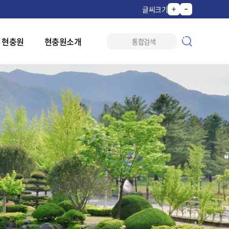
글씨크기
 현충원
현충원소개