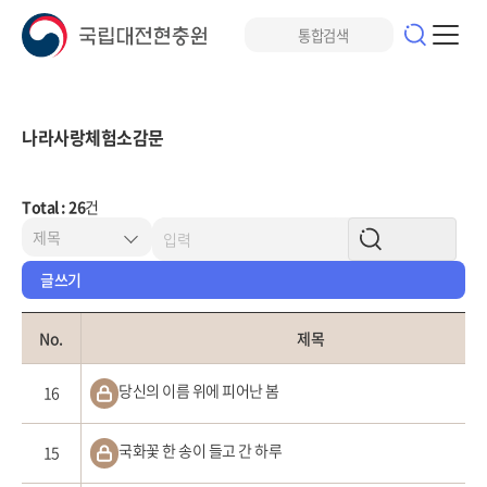
나라사랑체험소감문
Total : 26
건
글쓰기
No.
제목
당신의 이름 위에 피어난 봄
16
국화꽃 한 송이 들고 간 하루
15