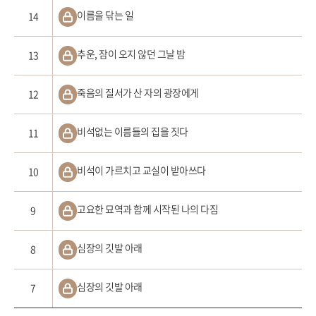
이름을 닦는 일
14
추운, 잠이 오지 않던 그날 밤
13
죽음의 질서가 산 자의 광장에게
12
비석없는 이름들의 집을 짓다
11
비석이 가르치고 교실이 받아쓰다
10
고요한 묘역과 함께 시작된 나의 다짐
9
심장의 깃발 아래
8
심장의 깃발 아래
7