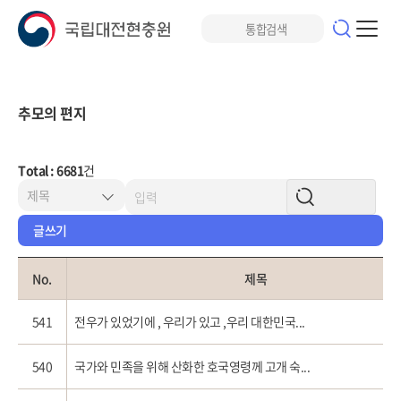
추모의 편지
Total : 6681
건
글쓰기
No.
제목
541
전우가 있었기에 , 우리가 있고 ,우리 대한민국...
540
국가와 민족을 위해 산화한 호국영령께 고개 숙...