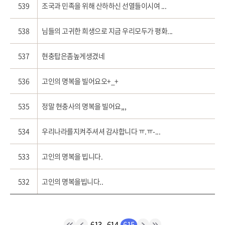
539
조국과 민족을 위해 산하하신 선열들이시여 ...
538
님들의 고귀한 희생으로 지금 우리모두가 평화...
537
현충탑은좀높게생겼네
536
고인의 명복을 빌어요오+_+
535
정말 현충사의 명복을 빌어요,,,
534
우리나라를지켜주셔셔 감샤합니다 ㅠ.ㅠ-...
533
고인의 명복을 빕니다.
532
고인의 명복을빕니다..
613
614
615