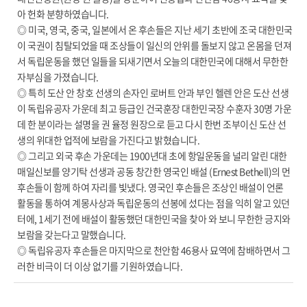
아 헌화 분향하였습니다.
◎ 미국, 영국, 중국, 일본에서 온 후손들은 지난 세기 초반에 조국 대한민국
이 국권이 침탈되었을 때 조상들이 일신의 안위를 돌보지 않고 온몸을 던져
서 독립운동을 했던 일들을 되새기면서 오늘의 대한민국에 대해서 무한한
자부심을 가졌습니다.
◎ 특히 도산 안 창호 선생의 손자인 로버트 안과 부인 헬렌 안은 도산 선생
이 독립유공자 가운데 최고 등급인 건국훈장 대한민국장 수훈자 30명 가운
데 한 분이라는 설명을 권 율정 원장으로 듣고 다시 한번 조부이신 도산 선
생의 위대한 업적에 보람을 가진다고 밝혔습니다.
◎ 그리고 외국 후손 가운데는 1900년대 초에 항일운동을 널리 알린 대한
매일신보를 양기탁 선생과 공동 창간한 영국인 배설 (Ernest Bethell)의 먼
후손들이 함께 하여 자리를 빛냈다. 영국인 후손들은 조상인 배설이 언론
활동을 통하여 계몽사상과 독립운동의 선봉에 섰다는 점을 익히 알고 있던
터에, 1세기 전에 배설이 활동했던 대한민국을 찾아 와 보니 무한한 긍지와
보람을 갖는다고 말했습니다.
◎ 독립유공자 후손들은 마지막으로 천안함 46용사 묘역에 참배하면서 그
러한 비극이 더 이상 없기를 기원하였습니다.