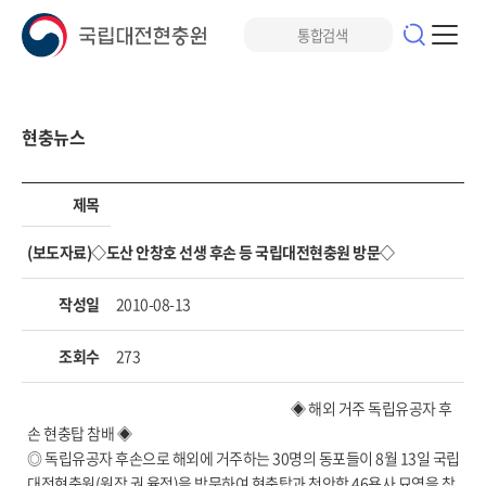
현충뉴스
제목
(보도자료)◇도산 안창호 선생 후손 등 국립대전현충원 방문◇
작성일
2010-08-13
조회수
273
◈ 해외 거주 독립유공자 후
손 현충탑 참배 ◈
◎ 독립유공자 후손으로 해외에 거주하는 30명의 동포들이 8월 13일 국립
대전현충원(원장 권 율정)을 방문하여 현충탑과 천안함 46용사 묘역을 찾