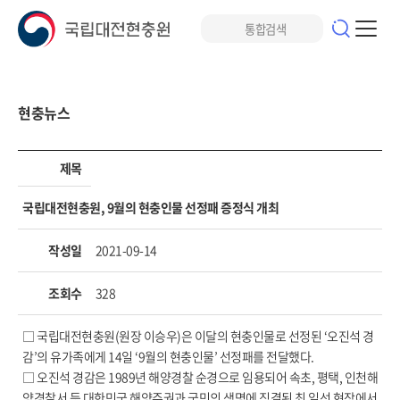
현충뉴스
제목
국립대전현충원, 9월의 현충인물 선정패 증정식 개최
작성일
2021-09-14
조회수
328
□ 국립대전현충원(원장 이승우)은 이달의 현충인물로 선정된 ‘오진석 경
감’의 유가족에게 14일 ‘9월의 현충인물’ 선정패를 전달했다.
□ 오진석 경감은 1989년 해양경찰 순경으로 임용되어 속초, 평택, 인천해
양경찰서 등 대한민국 해양주권과 국민의 생명에 직결된 최 일선 현장에서