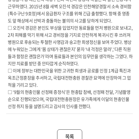
근무하였다. 2015년 8월 새벽 오진석 경감은 인천해양경찰서 소속 경비함
(특수구난 9호정)에서 응급환자 구조를 위해 긴급 출항했다. 항해 중 영종
도 앞 해상에서 선박과 충돌하는 불의의 사고를 당하게 되었다.
□ 오진석 경감은 본인도 부상을 입었지만 동료들을 먼저 병원으로 보내고,
2차 피해를 막기 위해 사고 경비정을 기지로 안전하게 복귀시킨 후 쓰러져
병원으로 후송되는 투철한 사명감과 숭고한 희생정신을 보여 주었다. 병상
에 누워있는 그에게 ‘몸 상태가 괜찮은지’ 묻자 ‘내 걱정은 말라’,‘다른 직원
들과 함정은 괜찮은가’라며 동료들과 본인의 임무만을 생각하는 그였다. 하
지만 치료를 받던 중 안타깝게 순직하였다.
□ 이에 정부는 대한민국을 위한 고귀한 희생과 공로를 인정 1계급 특진과
옥조근정훈장을 추서하고, 국립대전현충원 경찰관 묘역에 안장하여 그 업
적을 기리고 있다.
□ ‘9월의 현충인물 선정패 증정식’은 현충탑 참배, 선정패 전달, 기념촬영
순으로 진행되었으며, 국립대전현충원장은 유가족에게 이달의 현충인물
선정 취지 등을 설명드리고 감사의 인사를 전했다.
목록