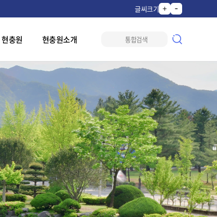
글씨크기
 현충원
현충원소개