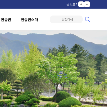
글씨크기
 현충원
현충원소개