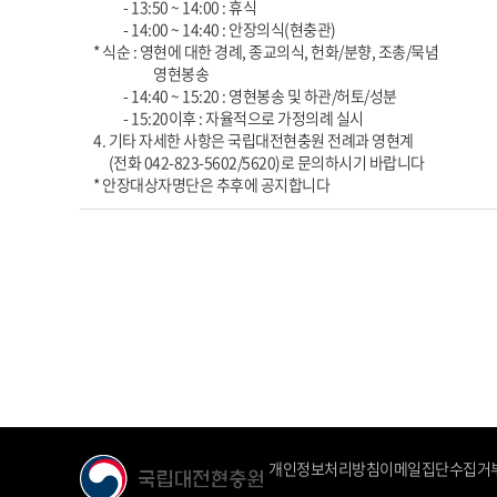
- 13:50 ~ 14:00 : 휴식
- 14:00 ~ 14:40 : 안장의식(현충관)
* 식순 : 영현에 대한 경례, 종교의식, 헌화/분향, 조총/묵념
영현봉송
- 14:40 ~ 15:20 : 영현봉송 및 하관/허토/성분
- 15:20이후 : 자율적으로 가정의례 실시
4. 기타 자세한 사항은 국립대전현충원 전례과 영현계
(전화 042-823-5602/5620)로 문의하시기 바랍니다
* 안장대상자명단은 추후에 공지합니다
개인정보처리방침
이메일집단수집거