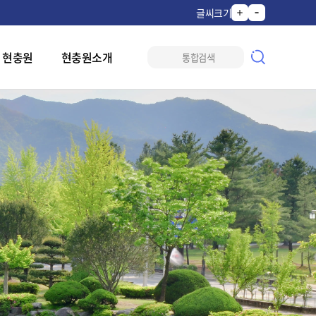
글씨크기
 현충원
현충원소개