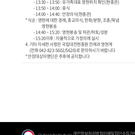
- 13:30 ~ 13:50 : 유가족대표 영현위치 확인(현충관)
- 13:50 ~ 14:00 : 휴식
- 14:00 ~ 14:40 : 안장의식(현충관)
* 식순 : 영현에 대한 경례, 종교의식, 헌화/분향, 조총/묵념
영현봉송
- 14:40 ~ 15:20 : 영현봉송 및 하관/허토/성분
- 15:20이후 : 자율적으로 가정의례 실시
4. 기타 자세한 사항은 국립대전현충원 전례과 영현계
(전화 042-823-5602/5620)로 문의하시기 바랍니다
* 안장대상자명단은 추후에 공지합니다
개인정보처리방침
이메일집단수집거