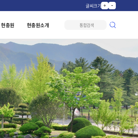
글씨크기
 현충원
현충원소개