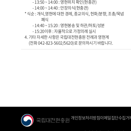
- 13:50 ~ 14:00 : 영현위치 확인(현충관)
- 14:00 ~ 14:40 : 안장의식(현충관)
* 식순 : 개식,영현에 대한 경례, 종교의식, 헌화/분향, 조총/묵념
폐식
- 14:40 ~ 15:20 : 영현봉송 및 하관/허토/성분
- 15:20이후 : 자율적으로 가정의례 실시
4. 기타 자세한 사항은 국립대전현충원 전례과 영현계
(전화 042-823-5602/5620)로 문의하시기 바랍니다.
개인정보처리방침
이메일집단수집거