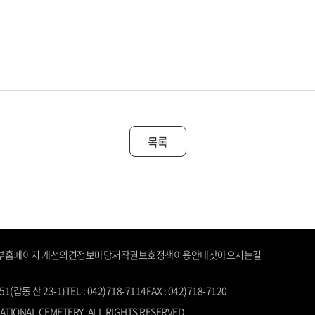
목록
부
홈페이지 개선의견
정보마당
저작권보호정책
이용안내
찾아오시는길
(갑동 산 23-1)
TEL : 042)718-7114
FAX : 042)718-7120
ATIONAL CEMETERY. ALL RIGHTS RESERVED.