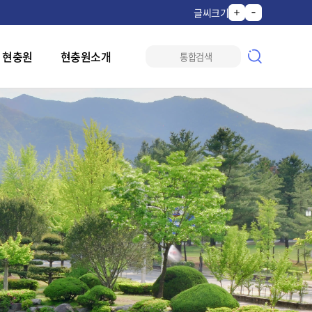
글씨크기
 현충원
현충원소개