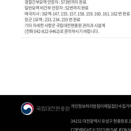
경찰간부묘역 안장자 : 573번까지 완료
일반묘역 비간부 안장자 : 52번까지 완료
애국지사 : 3묘역-147. 155. 157. 158. 159. 160. 161. 162 번 완료
장군 1묘역 : 233. 234. 235 번 완료
기타 자세한 사항은 국립대전현충원 관리과 시설계
(전화 042-822-9462)로 문의하시기 바랍니다.
개인정보처리방침
이메일집단수집거
34151 대전광역시 유성구 현충원로 251
COPYRIGHT © 2023 BY DAEJEON N