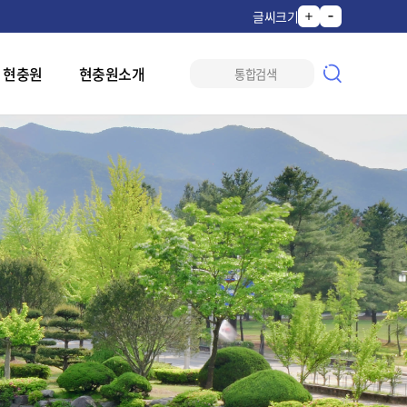
글씨크기
 현충원
현충원소개