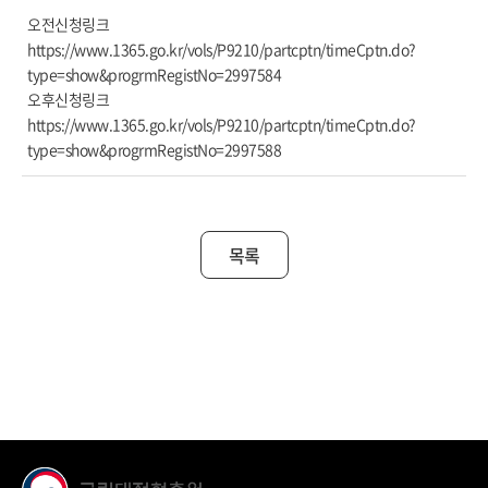
오전신청링크
https://www.1365.go.kr/vols/P9210/partcptn/timeCptn.do?
type=show&progrmRegistNo=2997584
오후신청링크
https://www.1365.go.kr/vols/P9210/partcptn/timeCptn.do?
type=show&progrmRegistNo=2997588
목록