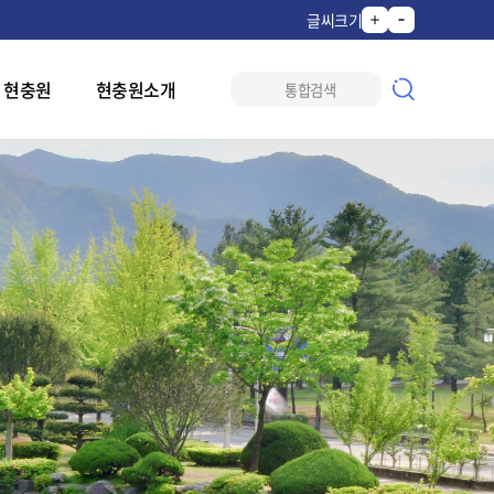
글씨크기
 현충원
현충원소개