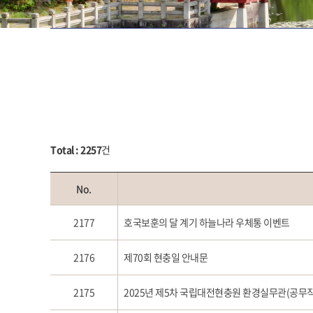
Total : 2257
건
No.
2177
호국보훈의 달 계기 하늘나라 우체통 이벤트
2176
제70회 현충일 안내문
2175
2025년 제5차 국립대전현충원 환경실무관(공무