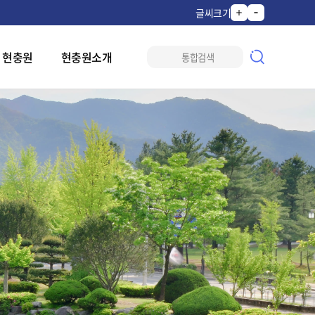
글씨크기
 현충원
현충원소개