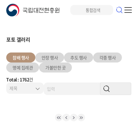
포토 갤러리
참배 행사
안장 행사
추도 행사
각종 행사
명예 집례관
가볼만한 곳
Total : 1762
건