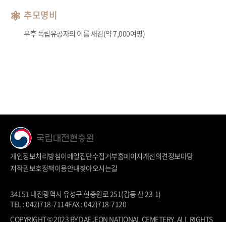
추모명비
무후 독립유공자의 이름 새김(약 7,000여명)
개인정보처리방침
이메일집단수집거부
홈페이지개선의견
정보마당
저작권보호정책
이용안내
찾아오시는길
34151 대전광역시 유성구 현충원로 251(갑동 산 23-1)
TEL : 042)718-7114
FAX : 042)718-7120
COPYRIGHT © 2023 BY DAEJEON NATIONAL CEMETERY. ALL RIGHTS