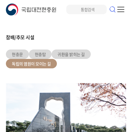
참배/추모 시설
현충문
현충탑
귀환을 밝히는 길
독립의 염원이 모이는 길