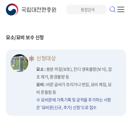
묘소/묘비 보수 신청
신청대상
묘소 :
봉분 꺼짐(보토), 잔디 생육불량(보식), 잡
초 제거, 환경불량 등
묘비 :
비문 글씨가 흐리거나 번짐, 묘비 깨짐, 묘
비 흔들림 등
※ 묘비문에 가족기록 및 공적을 추가하는 사항
은 '묘비문(신규, 추가) 신청'으로 접수