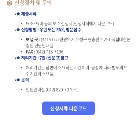
신청절차 및 문의
제출서류
묘소·묘비 등의 보수 신청서(신청서식에서 다운로드)
신청방법 : 우편 또는 FAX, 방문접수
보낼 곳 :
(34151) 대전광역시 유성구 현충원로 251 국립대전현
충원 민원안내실
FAX :
(042) 718-7196
처리기간 : 7일 (신문고)참고
처리기간은 답변에 소요되는 기간이며, 공종에 따라 별도의 보
수기간이 소요됨.
문의
민원안내실 (042) 820-7070~1
신청서류 다운로드