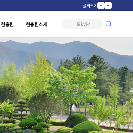
글씨크기
 현충원
현충원소개