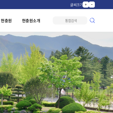
글씨크기
 현충원
현충원소개