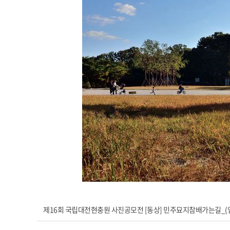
제16회 국립대전현충원 사진공모전 [동상] 민주묘지참배가는길_(