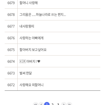
6679
할머니 사랑해
6678
그리움은 .....하늘나라로 쓰는 편지...
6677
내사랑뚱띠
6676
사랑하는 아빠에게
6675
할아버지 보고싶어요
6674
🇰🇷 아버지 ! 💖
6673
벌써 한달
6672
사랑해요 외할머니
1
2
3