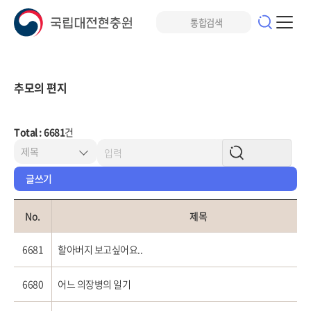
추모의 편지
Total : 6681
건
글쓰기
No.
제목
6681
할아버지 보고싶어요..
6680
어느 의장병의 일기