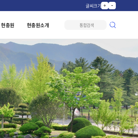
글씨크기
 현충원
현충원소개