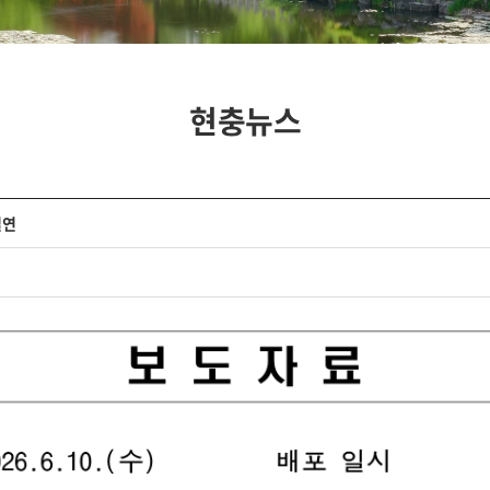
현충뉴스
결연