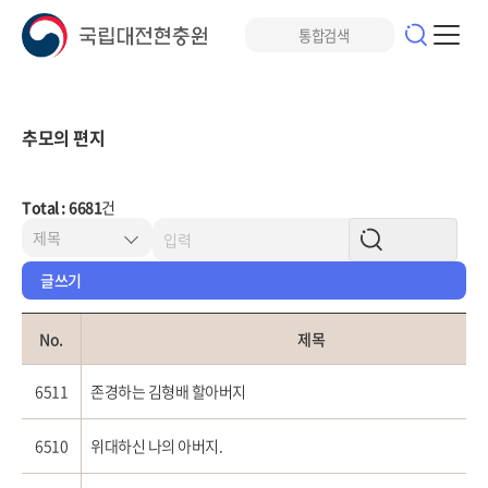
추모의 편지
Total : 6681
건
글쓰기
No.
제목
6511
존경하는 김형배 할아버지
6510
위대하신 나의 아버지.