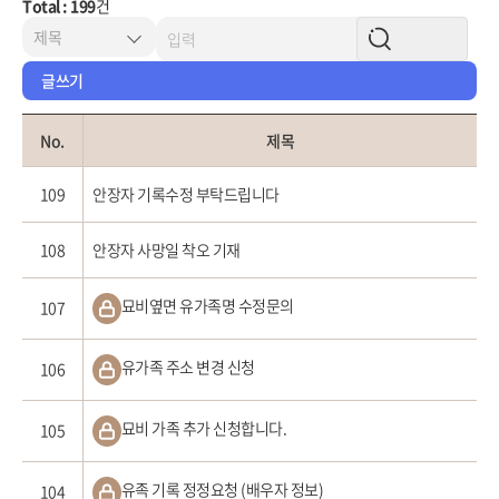
Total : 199
건
글쓰기
No.
제목
109
안장자 기록수정 부탁드립니다
108
안장자 사망일 착오 기재
묘비옆면 유가족명 수정문의
107
유가족 주소 변경 신청
106
묘비 가족 추가 신청합니다.
105
유족 기록 정정요청 (배우자 정보)
104