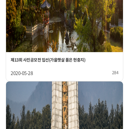
제13회 사진공모전 입선(가을햇살 품은 현충지)
2020-05-28
284